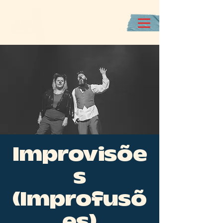
Improvisõe
s
(Improfusõ
es)